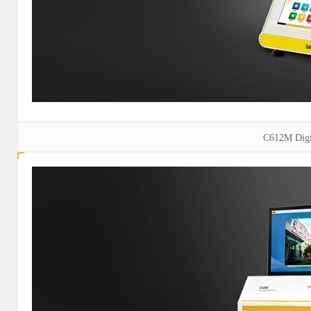
C612M Digit